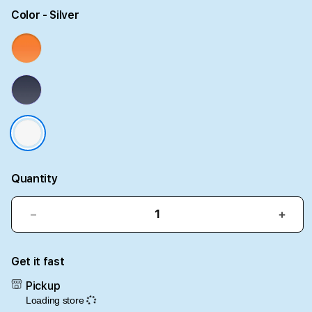
Color
- Silver
Quantity
Decrease
Incr
quantity
quant
for
for
Get it fast
iPhone
iPho
17
17
Pickup
Air
Air
Loading store
1TB
1TB