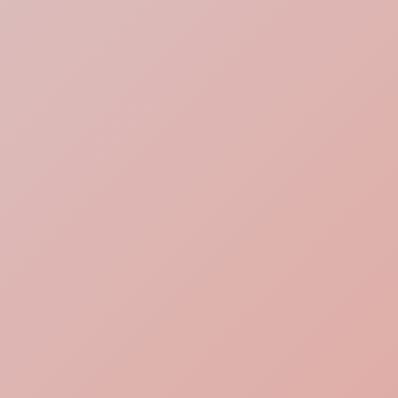
c
u
o
m
l
n
u
a
m
c
n
c
a
o
c
r
c
d
o
i
r
o
d
n
i
o
n