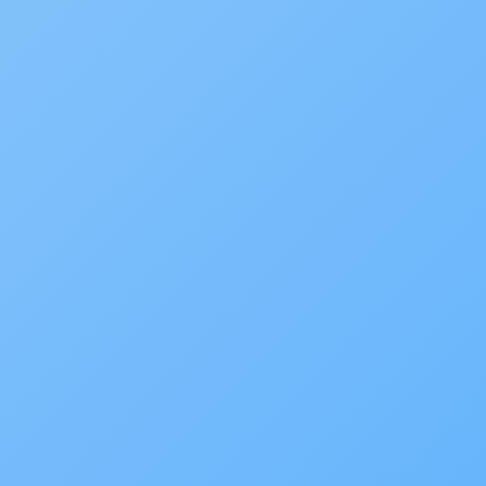
o
m
l
n
u
a
m
c
n
c
a
o
c
r
c
d
o
i
r
o
d
n
i
o
n