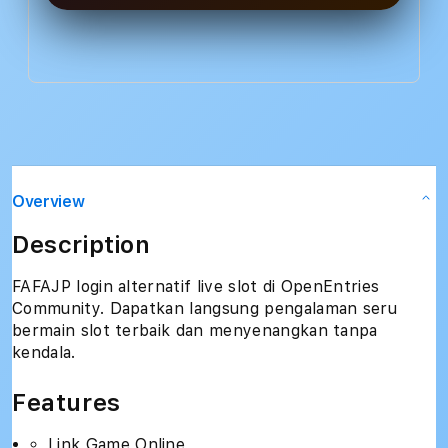
Overview
Description
FAFAJP login alternatif live slot di OpenEntries
Community. Dapatkan langsung pengalaman seru
bermain slot terbaik dan menyenangkan tanpa
kendala.
Features
Link Game Online