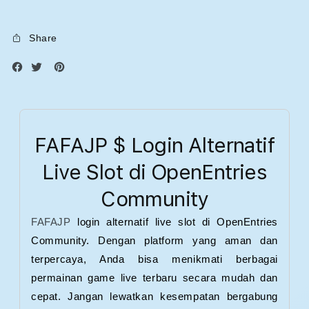
Silver
Silve
Share
FAFAJP $ Login Alternatif
Live Slot di OpenEntries
Community
FAFAJP
login alternatif live slot di OpenEntries
Community. Dengan platform yang aman dan
terpercaya, Anda bisa menikmati berbagai
permainan game live terbaru secara mudah dan
cepat. Jangan lewatkan kesempatan bergabung