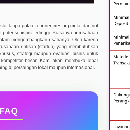
Permain
Minimal
Deposit
ot tanpa pola di openentries.org mulai dari nol
otensi bisnis tertinggi. Biasanya perusahaan
Minimal
 dalam mengembangkan usahanya. Oleh karena
Penarik
rusahaan rintisan (startup) yang membutuhkan
khusus, strategi maupun evaluasi bisnis untuk
Metode
 kompetitor besar. Kami akan membuka lebar
Transaks
ng di persaingan lokal maupun internasional.
Dukung
Perangk
FAQ
Layanan