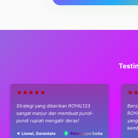
Testi
★★★★★
★★★
Strategi yang diberikan ROYAL123
Bersyukur
sangat manjur dan membuat pundi-
ROYAL123 
pundi rupiah mengalir deras!
yang tera
kembali st
★ Lionel, Gorontalo
Pelanggan Setia