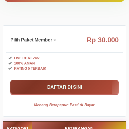
Rp
30.000
Pilih Paket Member
Member
Reguler
Aktif
LIVE CHAT 24/7
100% AMAN
30.000
Rp
RATING 5 TERBAIK
ROYALPLAY
memberikan
DAFTAR DI SINI
cara atasi
depresi
entrepreneur
Menang Berapapun Pasti di Bayar.
slot
openentries.org.
Ayo dapatkan
tips bermain
KATEGORI
KETERANGAN