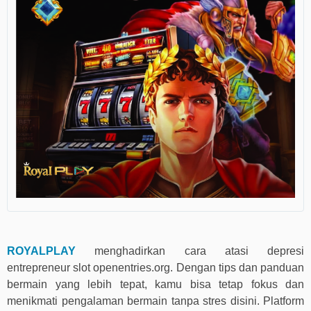
ROYALPLAY
menghadirkan cara atasi depresi
entrepreneur slot openentries.org. Dengan tips dan panduan
bermain yang lebih tepat, kamu bisa tetap fokus dan
menikmati pengalaman bermain tanpa stres disini. Platform