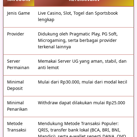
lebih tenang
dan peluang
Jenis Game
Live Casino, Slot, Togel dan Sportsbook
kemenangan
lengkap
maksimal!
Provider
Didukung oleh Pragmatic Play, PG Soft,
Member
Microgaming, serta berbagai provider
VIP
Pilih
terkenal lainnya
30.000
Rp
Server
Memakai Server UG yang aman, stabil, dan
ROYALPLAY
Permainan
anti lemot
memberikan
cara atasi
depresi
Minimal
Mulai dari Rp30.000, mulai dari modal kecil
entrepreneur
Deposit
slot
openentries.org.
Minimal
Withdraw dapat dilakukan mulai Rp25.000
Ayo dapatkan
Penarikan
tips bermain
lebih tenang
Metode
Mendukung Metode Transaksi Populer:
dan peluang
Transaksi
QRIS, transfer bank lokal (BCA, BRI, BNI,
kemenangan
Mandiri), serta e-wallet seperti DANA, OVO,