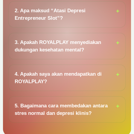
2. Apa maksud “Atasi Depresi
Entrepreneur Slot”?
3. Apakah ROYALPLAY menyediakan
dukungan kesehatan mental?
4. Apakah saya akan mendapatkan di
ROYALPLAY?
5. Bagaimana cara membedakan antara
stres normal dan depresi klinis?