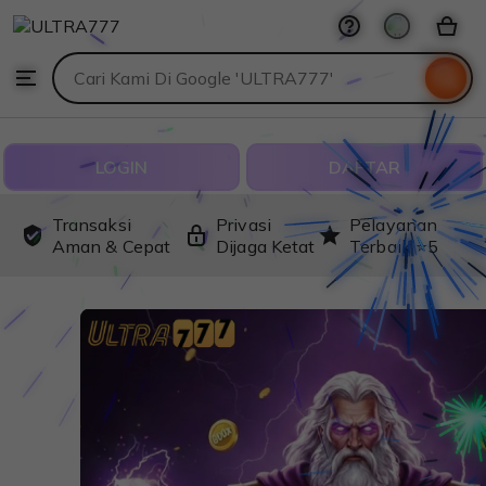
ULTRA777
Skip
to
Search
Browse
ontent
for
items
or
shops
LOGIN
DAFTAR
Transaksi
Privasi
Pelayanan
Aman & Cepat
Dijaga Ketat
Terbaik ⭐️5