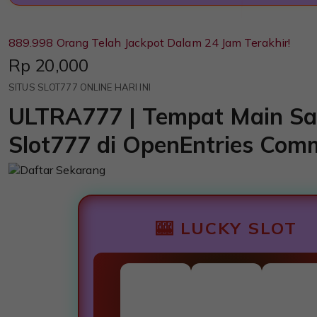
889.998 Orang Telah Jackpot Dalam 24 Jam Terakhir!
Price:
Rp 20,000
SITUS SLOT777 ONLINE HARI INI
ULTRA777 | Tempat Main Sa
Slot777 di OpenEntries Com
🎰 LUCKY SLOT