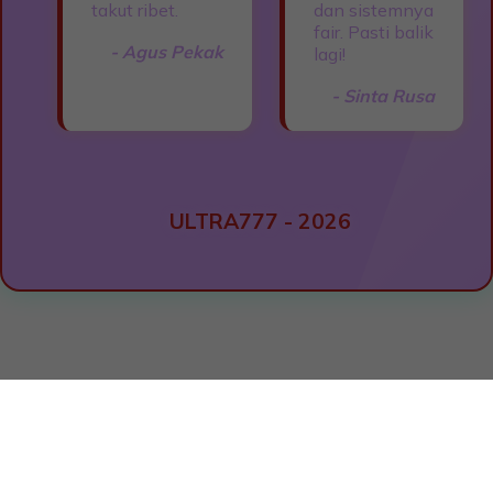
takut ribet.
dan sistemnya
fair. Pasti balik
- Agus Pekak
lagi!
- Sinta Rusa
ULTRA777 - 2026