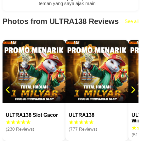
teman yang saya ajak main.
Photos from ULTRA138 Reviews
See all
ULTRA138 Slot Gacor
ULTRA138
ULT
Win
(230 Reviews)
(777 Reviews)
(512