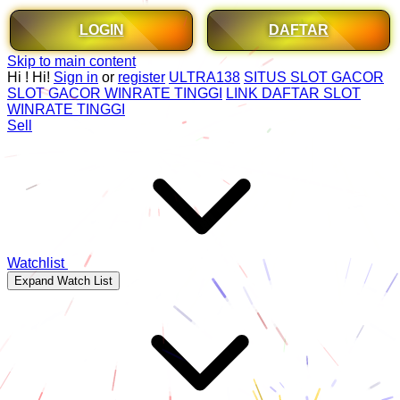
LOGIN
DAFTAR
Skip to main content
Hi
!
Hi!
Sign in
or
register
ULTRA138
SITUS SLOT GACOR
SLOT GACOR WINRATE TINGGI
LINK DAFTAR SLOT
WINRATE TINGGI
Sell
Watchlist
Expand Watch List