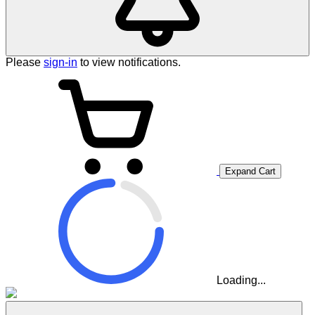
Please
sign-in
to view notifications.
Expand Cart
Loading...