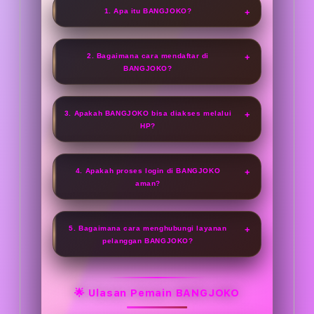
1. Apa itu BANGJOKO?
2. Bagaimana cara mendaftar di
BANGJOKO?
3. Apakah BANGJOKO bisa diakses melalui
HP?
4. Apakah proses login di BANGJOKO
aman?
5. Bagaimana cara menghubungi layanan
pelanggan BANGJOKO?
🌟 Ulasan Pemain BANGJOKO