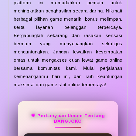
platform ini memudahkan pemain untuk
meningkatkan penghasilan secara daring. Nikmati
berbagai pilihan game menarik, bonus melimpah,
serta layanan pelanggan terpercaya.
Bergabunglah sekarang dan rasakan sensasi
bermain yang menyenangkan sekaligus
menguntungkan. Jangan lewatkan kesempatan
emas untuk mengakses cuan lewat game online
bersama komunitas kami. Mulai perjalanan
kemenanganmu hari ini, dan raih keuntungan
maksimal dari game slot online terpercaya!
💬 Pertanyaan Umum Tentang
BANGJOKO