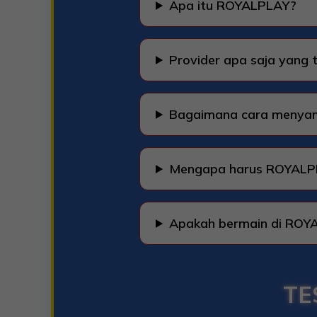
Apa itu ROYALPLAY?
Provider apa saja yang
Bagaimana cara menyam
Mengapa harus ROYALP
Apakah bermain di RO
TE