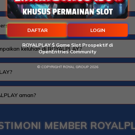
 tersedia di ROYALPLAY?
DAFTAR
LOGIN
ROYALPLAY $ Game Slot Prospektif di
paikan keluhan di ROYALPLAY?
OpenEntries Community
© COPYRIGHT ROYAL GROUP 2026
LAY?
YALPLAY aman?
STIMONI MEMBER ROYALP