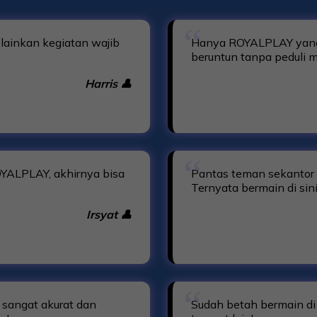
ainkan kegiatan wajib
Hanya ROYALPLAY yang 
beruntun tanpa peduli 
Harris 👤
OYALPLAY, akhirnya bisa
Pantas teman sekantor 
Ternyata bermain di si
Irsyat 👤
sangat akurat dan
Sudah betah bermain d