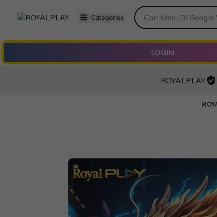
Skip
Search
to
ROYALPLAY
Categories
for
Content
items
or
shops
LOGIN
ROYALPLAY
ROY